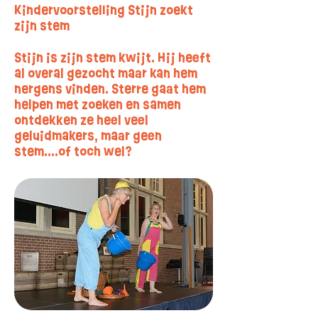
Kindervoorstelling Stijn zoekt
zijn stem
Stijn is zijn stem kwijt. Hij heeft
al overal gezocht maar kan hem
nergens vinden. Sterre gaat hem
helpen met zoeken en samen
ontdekken ze heel veel
geluidmakers, maar geen
stem....of toch wel?