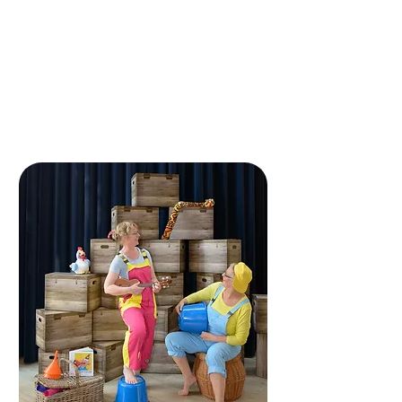
instrumenten en van veel liedjes uit
de lespraktijk "Muziek op Schoot".
De kinderen die Muziek op Schoot
en/of Peutermuziek hebben gevolgd
zullen veel liedjes, instrumenten en
materialen herkennen.