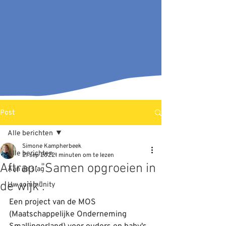
Post
Alle berichten
Simone Kampherbeek
Alle berichten
21 sep 2022
1 minuten om te lezen
Aftrap: "Samen opgroeien in
Aan de slag
de wijk".
Uw community
Een project van de MOS 
(Maatschappelijke Onderneming 