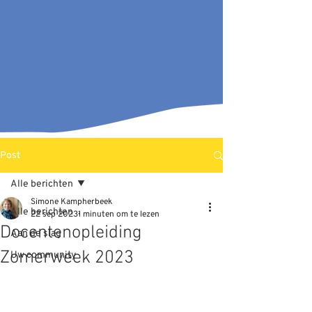
Post
Alle berichten
Simone Kampherbeek
Alle berichten
22 sep 2023
1 minuten om te lezen
Docentenopleiding
Aan de slag
Zomerweek 2023
Uw community