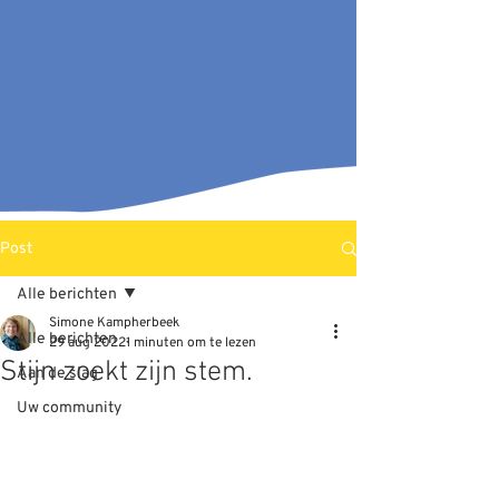
Post
Alle berichten
Simone Kampherbeek
Alle berichten
29 aug 2022
1 minuten om te lezen
Stijn zoekt zijn stem.
Aan de slag
Uw community